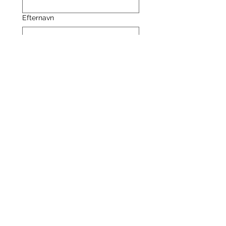
Efternavn
E-mail
Ja, tilmeld mig til dit nyhedsbrev.
Indsend