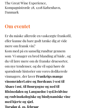
The Great Wine Experience,
Kompagnistræde 28, 1208 København,
Danmark
Om eventet
Er du måske allerede en vaskeægte frankofil, 
eller kunne du bare godt tænke dig at vide 
mere om fransk vin?
Kom med på en sanselig rundtur gennem 
som 
 Vi smager en bred blanding af både 
, og 
du vil lære mere om de franske druesorter, 
om nye tendenser, og du vil også høre de 
spændende historier om vores dedikerede 
vinmagere, der laver 
Frankrigs mange 
vinområder
Loire og Bordeaux i vest til 
Alsace i øst, til Bourgogne og ned til 
Rhônedalen og Languedoc i syd.
hvidvine 
og rødvin
økologiske og biodynamiske vine 
med hjerte og sjæl.
Torsdag d. 29. februar