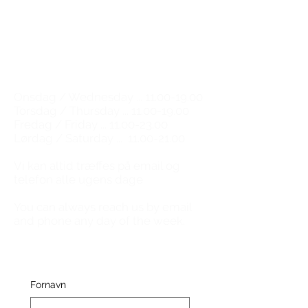
Email:
natalie@tgwe.dk
Tel:
50 12 83 81
​
Vinbutik & vinbar
Wine shop & wine bar
Åbningstider / Opening hours
Onsdag / Wednesday ...
11.00-19.00
Torsdag / Thursday ...
11.00-19.00
Fredag / Friday ...
11.00-23.00
Lørdag / Saturday ...
11.00-21.00
​Vi kan altid træffes på email og
telefon alle ugens dage
You can always reach us by email
and phone any day of the week.
Fornavn