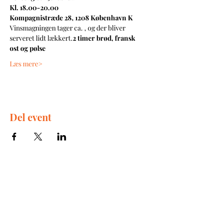
Kl. 18.00-20.00
Kompagnistræde 28, 1208 København K
Vinsmagningen tager ca. 
, og der bliver 
serveret lidt lækkert
.
2 timer
 brød, fransk 
ost og pølse
Læs mere>
Del event
The Great Wine Experience
Kompagnistræde 30
1208 København K