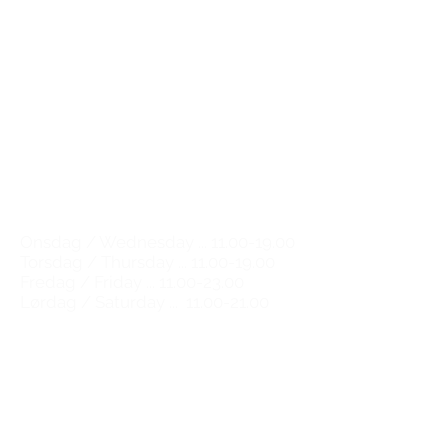
The Great Wine Experience
Kompagnistræde 30
1208 København K
Email:
natalie@tgwe.dk
Tel:
50 12 83 81
​
Vinbutik & vinbar
Wine shop & wine bar
Åbningstider / Opening hours
Onsdag / Wednesday ...
11.00-19.00
Torsdag / Thursday ...
11.00-19.00
Fredag / Friday ...
11.00-23.00
Lørdag / Saturday ...
11.00-21.00
​Vi kan altid træffes på email og
telefon alle ugens dage
You can always reach us by email
and phone any day of the week.