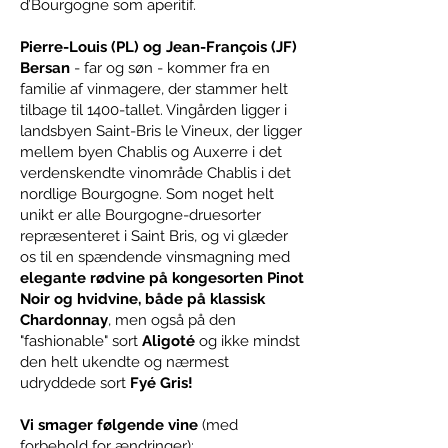
d’Bourgogne som aperitif.
Pierre-Louis (PL) og Jean-François (JF)
Bersan
- far og søn - kommer fra en
familie af vinmagere, der stammer helt
tilbage til 1400-tallet. Vingården ligger i
landsbyen Saint-Bris le Vineux, der ligger
mellem byen Chablis og Auxerre i det
verdenskendte vinområde Chablis i det
nordlige Bourgogne. Som noget helt
unikt er alle Bourgogne-druesorter
repræsenteret i Saint Bris, og vi glæder
os til en spændende vinsmagning med
elegante rødvine på kongesorten Pinot
Noir og hvidvine, både på klassisk
Chardonnay
, men også på den
"fashionable" sort
Aligoté
og ikke mindst
den helt ukendte og nærmest
udryddede sort
Fyé Gris!
Vi smager følgende vine
(med
forbehold for ændringer):