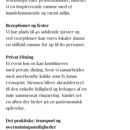
workshops eller præsentationer, tilbyder
vi en inspirerende ramme med et
imødekommende og varmt miljø.
Receptioner og fester
Vi har plads til 40 siddende gæster og
ved receptioner kan vores lokaler danne
en stilfuld ramme for op til 80 personer.
Privat Dining
Et event hos os kan kombineres
med
private dining, hvor vi samarbejder
med anerkendte
kokke som fx Jonas
Cronqvist. M
enuen
bliver skræddersyet
til den enkelte lejlighed og ledsages af en
nøje sammensat
vinparring. Samlet set
en aften der byder på
en gastronomisk
oplevelse.
Det praktiske: transport og
overnatningsmuligheder