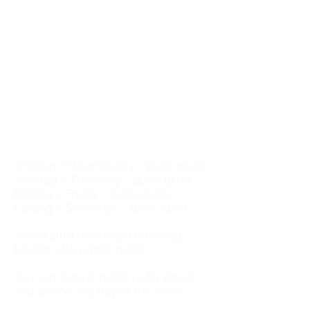
The Great Wine Experience
Kompagnistræde 30
1208 København K
Email:
natalie@tgwe.dk
Tel:
50 12 83 81
​
Vinbutik & vinbar
Wine shop & wine bar
Åbningstider / Opening hours
Onsdag / Wednesday ...
11.00-19.00
Torsdag / Thursday ...
11.00-19.00
Fredag / Friday ...
11.00-23.00
Lørdag / Saturday ...
11.00-21.00
​Vi kan altid træffes på email og
telefon alle ugens dage
You can always reach us by email
and phone any day of the week.