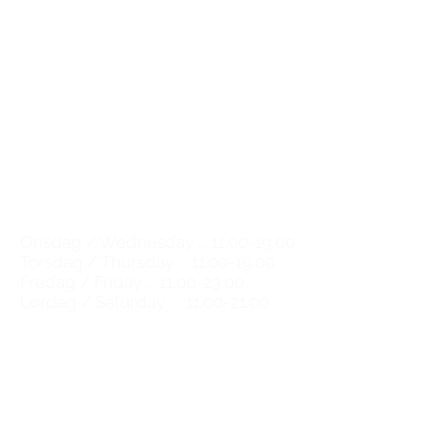
The Great Wine Experience
Kompagnistræde 30
1208 København K
Email:
natalie@tgwe.dk
Tel:
50 12 83 81
​
Vinbutik & vinbar
Wine shop & wine bar
Åbningstider / Opening hours
Onsdag / Wednesday ...
11.00-19.00
Torsdag / Thursday ...
11.00-19.00
Fredag / Friday ...
11.00-23.00
Lørdag / Saturday ...
11.00-21.00
​Vi kan altid træffes på email og
telefon alle ugens dage
You can always reach us by email
and phone any day of the week.