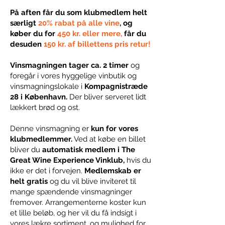
På aften får du som klubmedlem helt
særligt
20% rabat på alle vine
, og
køber du for
450 kr. eller mere,
får du
desuden
150 kr. af billettens pris retur!
Vinsmagningen tager ca. 2 timer
og
foregår i vores hyggelige vinbutik og
vinsmagningslokale i
Kompagnistræde
28 i København.
Der bliver serveret lidt
lækkert brød og ost.
Denne vinsmagning er
kun for vores
klubmedlemmer.
Ved at købe en billet
bliver du
automatisk medlem i The
Great Wine Experience Vinklub,
hvis du
ikke er det i forvejen.
Medlemskab er
helt gratis
og du vil blive inviteret til
mange spændende vinsmagninger
fremover. Arrangementerne koster kun
et lille beløb, og her vil du få indsigt i
vores lækre sortiment, og mulighed for,