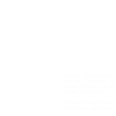
The Great Wine Experi
Kompagnistræde 30
1208 København K
Email:
natalie@tgwe.dk
Tel: 50 12 83 81
​
Vinbutik & vinbar
Wine shop & wine bar
Åbningstider / Opening
Onsdag / Wednesday ... 
Torsdag / Thursday ... 11
Fredag / Friday ... 11.00-
Lørdag / Saturday ... 11.
​Vi kan altid træffes på 
telefon alle ugens dage