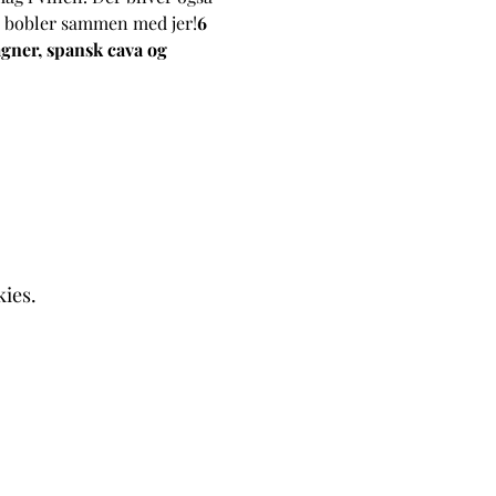
as bobler sammen med jer!
6 
agner, spansk cava og 
kies.