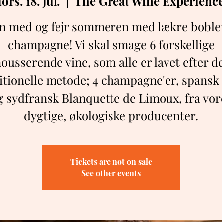
tors. 18. jul.
  |  
The Great Wine Experienc
 med og fejr sommeren med lækre boble
champagne! Vi skal smage 6 forskellige
ousserende vine, som alle er lavet efter d
itionelle metode; 4 champagne'er, spansk
g sydfransk Blanquette de Limoux, fra vor
dygtige, økologiske producenter.
Tickets are not on sale
See other events