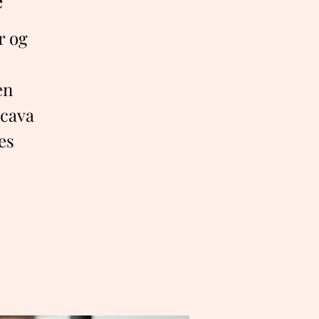
e
r og
en
 cava
es