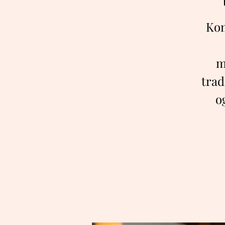
Kom
m
trad
o