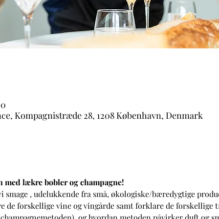
00
nce, Kompagnistræde 28, 1208 København, Denmark
 med lækre bobler og champagne!
vi smage 
, udelukkende fra små, økologiske/bæredygtige produ
e de forskellige vine og vingårde samt forklare de forskellige t
 (champagnemetoden), og hvordan metoden påvirker duft og sma