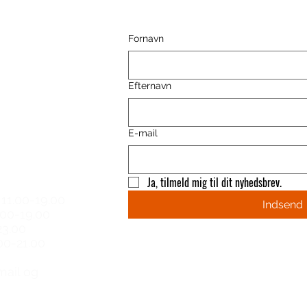
Fornavn
ence
Efternavn
E-mail
 hours
Ja, tilmeld mig til dit nyhedsbrev.
11.00-19.00
Indsend
.00-19.00
23.00
00-21.00​
email og