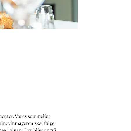
center. Vores sommelier 
rin, vinmageren skal følge 
g i vinen. Der bliver også 