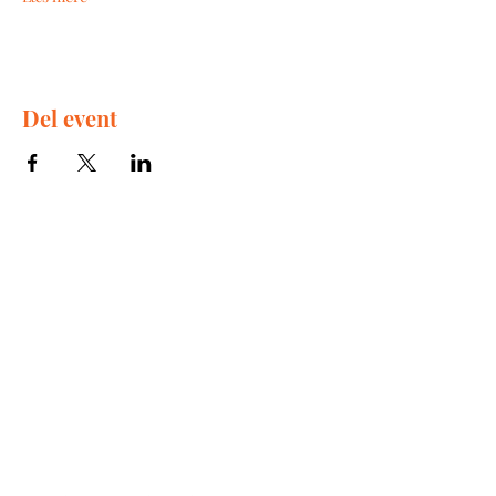
Del event
The Great Wine Experience
Kompagnistræde 30
1208 København K
Email:
natalie@tgwe.dk
Tel:
50 12 83 81
​
Vinbutik & vinbar
Wine shop & wine bar
Åbningstider / Opening hours