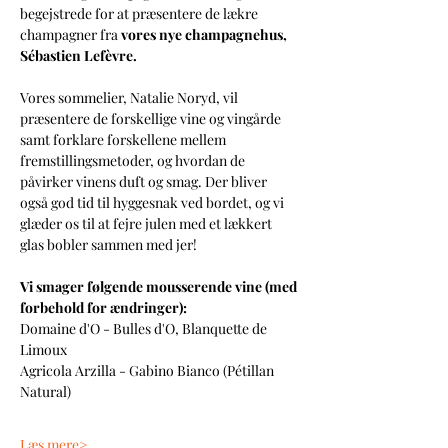
begejstrede for at præsentere de lækre 
champagner fra 
vores nye champagnehus, 
Sébastien Lefèvre.
Vores sommelier, Natalie Noryd, vil 
præsentere de forskellige vine og vingårde 
samt forklare forskellene mellem 
fremstillingsmetoder, og hvordan de 
påvirker vinens duft og smag. Der bliver 
også god tid til hyggesnak ved bordet, og vi 
glæder os til at fejre julen med et lækkert 
glas bobler sammen med jer!
Vi smager følgende mousserende vine (med 
forbehold for ændringer):
Domaine d'O - Bulles d'O, Blanquette de 
Limoux 
Agricola Arzilla - Gabino Bianco (Pétillan 
Natural)
Læs mere>