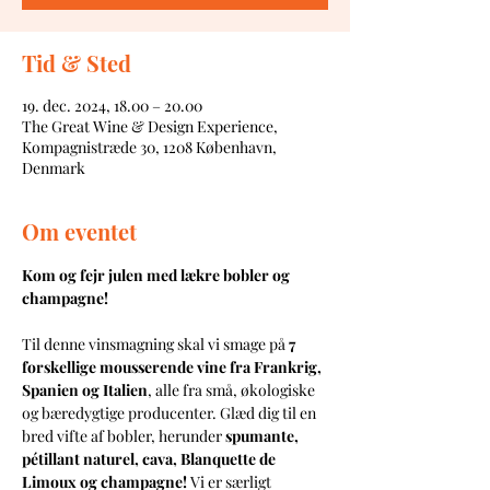
Tid & Sted
19. dec. 2024, 18.00 – 20.00
The Great Wine & Design Experience,
Kompagnistræde 30, 1208 København,
Denmark
Om eventet
Kom og fejr julen med lækre bobler og 
champagne!
Til denne vinsmagning skal vi smage på 
7 
forskellige mousserende vine fra Frankrig, 
Spanien og Italien
, alle fra små, økologiske 
og bæredygtige producenter. Glæd dig til en 
bred vifte af bobler, herunder 
spumante, 
pétillant naturel, cava, Blanquette de 
Limoux og champagne! 
Vi er særligt 