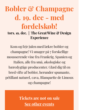
Bobler & Champagne
d. 19. dec - med
fordelskøb!
tors. 19. dec.
  |  
The Great Wine & Design
Experience
Kom og fejr julen med lækre bobler og
champagne! Vi smager på 7 forskellige
mousserende vine fra Frankrig, Spanien og
Italien, alle fra små, økologiske og
bæredygtige producenter. Glæd dig til en
bred vifte af bobler, herunder spumante,
pétillant naturel, cava, Blanquette de Limoux
og champagne!
Tickets are not on sale
See other events