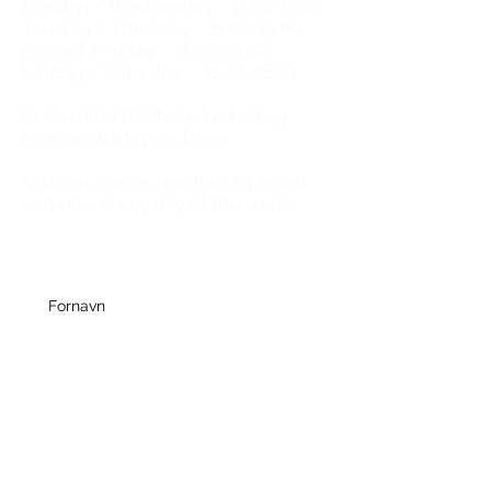
Onsdag / Wednesday ...
11.00-19.00
Torsdag / Thursday ...
11.00-19.00
Fredag / Friday ...
11.00-23.00
Lørdag / Saturday ...
11.00-21.00
​Vi kan altid træffes på email og
telefon alle ugens dage
You can always reach us by email
and phone any day of the week.
Fornavn
Efternavn
E-mail