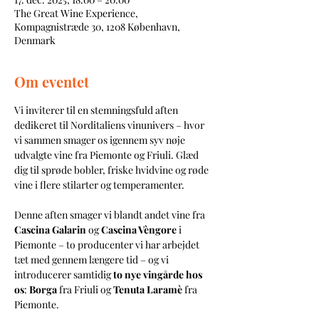
The Great Wine Experience,
Kompagnistræde 30, 1208 København,
Denmark
Om eventet
Vi inviterer til en stemningsfuld aften 
dedikeret til Norditaliens vinunivers – hvor 
vi sammen smager os igennem syv nøje 
udvalgte vine fra Piemonte og Friuli. Glæd 
dig til sprøde bobler, friske hvidvine og røde 
vine i flere stilarter og temperamenter.
Denne aften smager vi blandt andet vine fra 
Cascina Galarin
 og 
Cascina Vèngore
 i 
Piemonte – to producenter vi har arbejdet 
tæt med gennem længere tid – og vi 
introducerer samtidig 
to nye vingårde hos 
os
: 
Borga
 fra Friuli og 
Tenuta Laramè
 fra 
Piemonte.