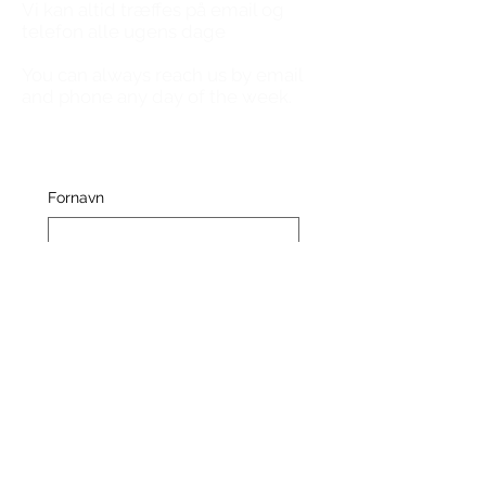
​Vi kan altid træffes på email og
telefon alle ugens dage
You can always reach us by email
and phone any day of the week.
Fornavn
Efternavn
E-mail
Ja, tilmeld mig til dit nyhedsbrev.
Indsend