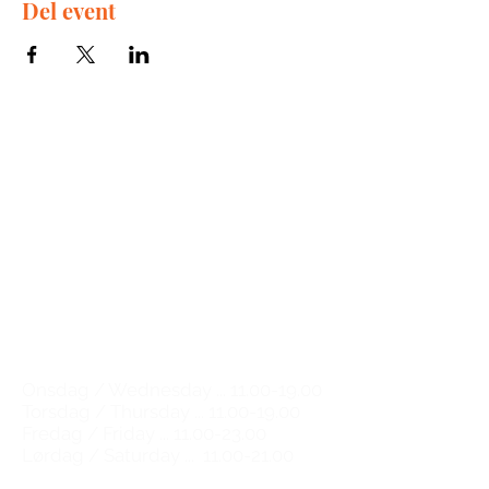
Del event
The Great Wine Experience
Kompagnistræde 30
1208 København K
Email:
natalie@tgwe.dk
Tel:
50 12 83 81
​
Vinbutik & vinbar
Wine shop & wine bar
Åbningstider / Opening hours
Onsdag / Wednesday ...
11.00-19.00
Torsdag / Thursday ...
11.00-19.00
Fredag / Friday ...
11.00-23.00
Lørdag / Saturday ...
11.00-21.00