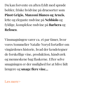
Du kan forvente en aften fyldt med sprøde 
bobler, friske hvidvine på druesorter som 
Pinot Grigio, Manzoni Bianco og Arneis
, 
lette og elegante rødvine på 
Nebbiolo
 og 
fyldige, komplekse rødvine på 
Barbera
 og 
Refosco
.
Vinsmagningen varer ca. et par timer, hvor 
vores Sommelier Natalie Noryd fortæller om 
vingårdenes historie, hvad der kendetegner 
de forskellige vine, produktion, håndværk 
og menneskene bag flaskerne. Efter selve 
smagningen er der mulighed for at blive lidt 
længere og 
smage flere vine…
Læs mere>