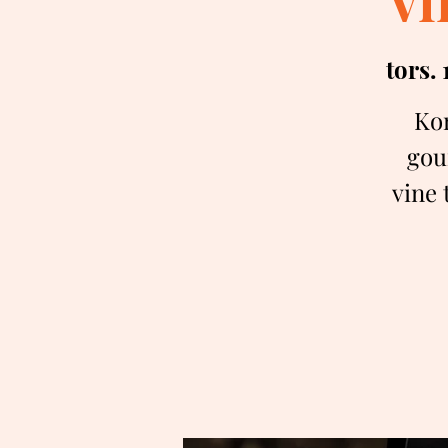
tors. 
Kom
gou
vine 