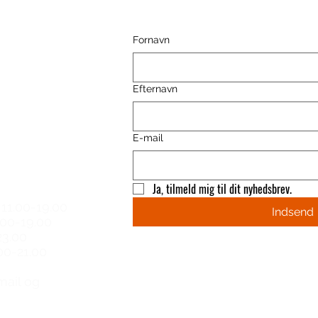
Fornavn
ence
Efternavn
E-mail
 hours
Ja, tilmeld mig til dit nyhedsbrev.
11.00-19.00
Indsend
.00-19.00
23.00
00-21.00​
email og