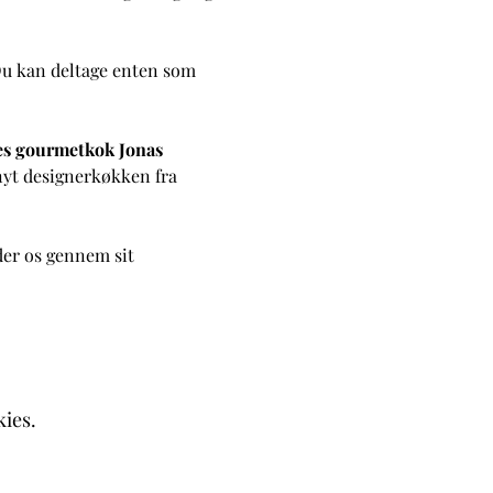
Du kan deltage enten som 
res gourmetkok Jonas 
rnyt designerkøkken fra 
der os gennem sit 
kies.