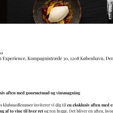
00
n Experience, Kompagnistræde 30, 1208 København, D
lusiv aften med gourmetmad og vinsmagning
s klubmedlemmer inviterer vi dig til 
en eksklusiv aften med 
 af to vine til hver ret
 og ren hygge. Det bliver en aften, hvo