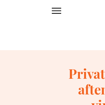
Priva
aft
vi