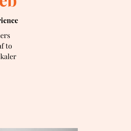
rience
ters
f to
okaler