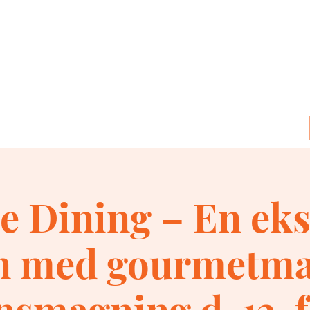
te Dining – En eks
en med gourmetma
nsmagning d. 13. 