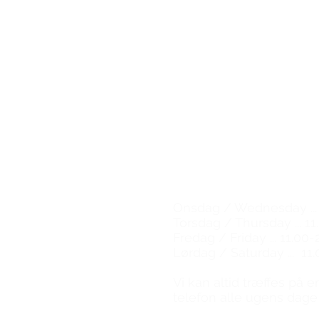
The Great Wine Experi
Kompagnistræde 30
1208 København K
Email:
natalie@tgwe.dk
Tel: 50 12 83 81
​
Vinbutik & vinbar
Wine shop & wine bar
Åbningstider / Opening
Onsdag / Wednesday ... 
Torsdag / Thursday ... 11
Fredag / Friday ... 11.00-
Lørdag / Saturday ... 11.
​Vi kan altid træffes på 
telefon alle ugens dage