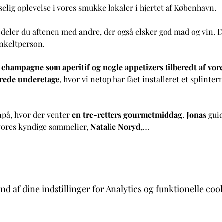
lig oplevelse i vores smukke lokaler i hjertet af København.
 deler du aftenen med andre, der også elsker god mad og vin. 
enkeltperson.
s champagne som aperitif og nogle appetizers tilberedt af vo
erede underetage
, hvor vi netop har fået installeret et splinte
på, hvor der venter 
en tre-retters gourmetmiddag
. 
Jonas
 gui
vores kyndige sommelier, 
Natalie Noryd
,…
d af dine indstillinger for Analytics og funktionelle coo