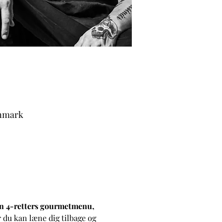
enmark
en 4-retters gourmetmenu, 
r du kan læne dig tilbage og 