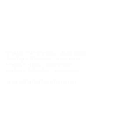
1208 København K
Email:
natalie@tgwe.dk
Tel:
50 12 83 81
​
Vinbutik & vinbar
Wine shop & wine bar
Åbningstider / Opening hours
Onsdag / Wednesday ...
11.00-19.00
Torsdag / Thursday ...
11.00-19.00
Fredag / Friday ...
11.00-23.00
Lørdag / Saturday ...
11.00-21.00
​Vi kan altid træffes på email og
telefon alle ugens dage
You can always reach us by email
and phone any day of the week.