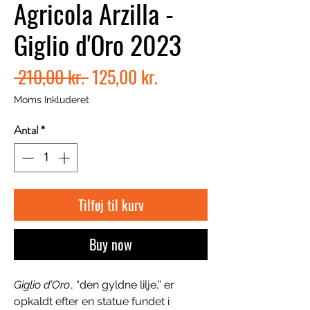
Agricola Arzilla -
Giglio d'Oro 2023
Regulær
Salgspris
 210,00 kr. 
125,00 kr.
pris
Moms Inkluderet
Antal
*
Tilføj til kurv
Buy now
Giglio d’Oro
, “den gyldne lilje,” er
opkaldt efter en statue fundet i