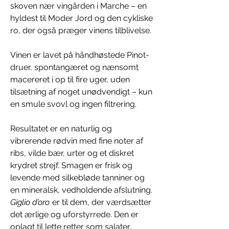
skoven nær vingården i Marche – en
hyldest til Moder Jord og den cykliske
ro, der også præger vinens tilblivelse.
Vinen er lavet på håndhøstede Pinot-
druer, spontangæret og nænsomt
macereret i op til fire uger, uden
tilsætning af noget unødvendigt – kun
en smule svovl og ingen filtrering.
Resultatet er en naturlig og
vibrerende rødvin med fine noter af
ribs, vilde bær, urter og et diskret
krydret strejf. Smagen er frisk og
levende med silkebløde tanniner og
en mineralsk, vedholdende afslutning.
Giglio d’oro
er til dem, der værdsætter
det ærlige og uforstyrrede. Den er
oplagt til lette retter som salater,