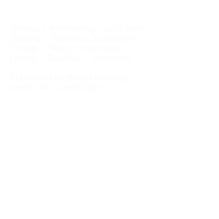
Åbningstider / Opening hours
Onsdag / Wednesday ...
11.00-19.00
Torsdag / Thursday ...
11.00-19.00
Fredag / Friday ...
11.00-23.00
Lørdag / Saturday ...
11.00-21.00
​Vi kan altid træffes på email og
telefon alle ugens dage
You can always reach us by email
and phone any day of the week.
Fornavn
Efternavn