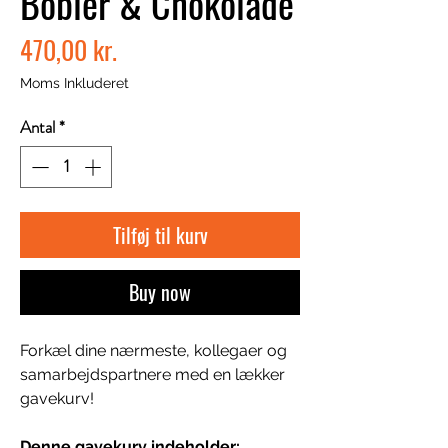
Bobler & Chokolade
Pris
470,00 kr.
Moms Inkluderet
Antal
*
Tilføj til kurv
Buy now
Forkæl dine nærmeste, kollegaer og
samarbejdspartnere med en lækker
gavekurv!
Denne gavekurv indeholder: