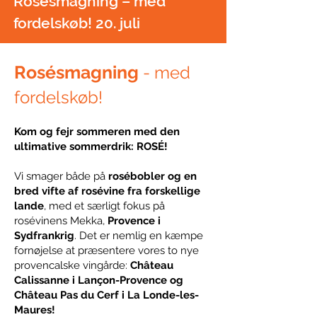
Rosésmagning – med
fordelskøb! 20. juli
Rosésmagning
- med
fordelskøb!
Kom og fejr sommeren med den
ultimative sommerdrik: ROSÉ!
Vi smager både på
rosébobler og en
bred vifte af rosévine fra forskellige
lande
, med et særligt fokus på
rosévinens Mekka,
Provence i
Sydfrankrig
. Det er nemlig en kæmpe
fornøjelse at præsentere vores to nye
provencalske vingårde:
Château
Calissanne i Lançon-Provence og
Château Pas du Cerf i La Londe-les-
Maures!