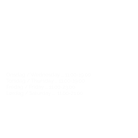
The Great Wine Experience
Kompagnistræde 30
1208 København K
Email:
natalie@tgwe.dk
Tel:
50 12 83 81
​
Vinbutik & vinbar
Wine shop & wine bar
Åbningstider / Opening hours
Onsdag / Wednesday ...
11.00-19.00
Torsdag / Thursday ...
11.00-19.00
Fredag / Friday ...
11.00-23.00
Lørdag / Saturday ...
11.00-21.00
​Vi kan altid træffes på email og
telefon alle ugens dage
You can always reach us by email
and phone any day of the week.